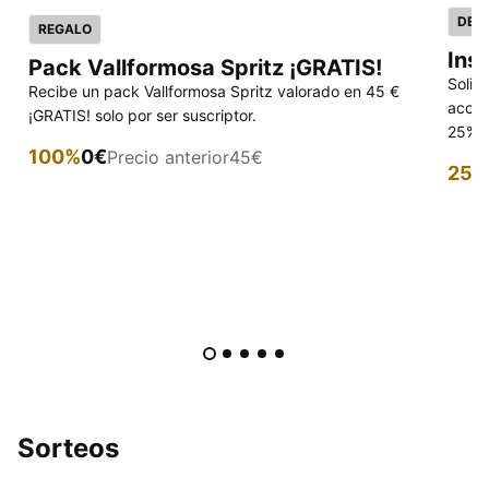
DES
REGALO
Ins
Pack Vallformosa Spritz ¡GRATIS!
Solic
Recibe un pack Vallformosa Spritz valorado en 45 €
acced
¡GRATIS! solo por ser suscriptor.
25% p
100%
0€
Precio anterior
45€
25%
Sorteos