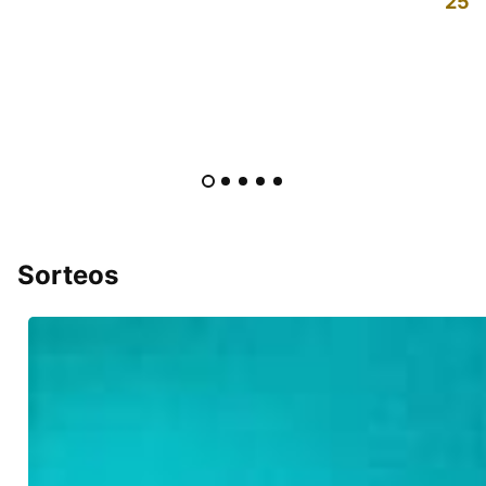
25%
Sorteos