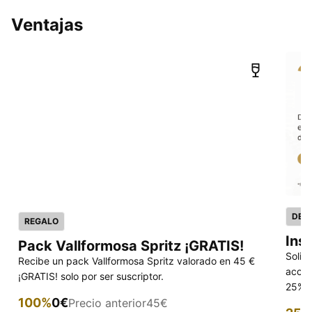
Ventajas
DES
REGALO
Ins
Pack Vallformosa Spritz ¡GRATIS!
Solic
Recibe un pack Vallformosa Spritz valorado en 45 €
acced
¡GRATIS! solo por ser suscriptor.
25% p
100%
0€
Precio anterior
45€