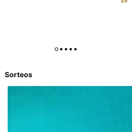
25%
Sorteos