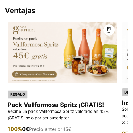
Ventajas
DES
REGALO
Ins
Pack Vallformosa Spritz ¡GRATIS!
Solic
Recibe un pack Vallformosa Spritz valorado en 45 €
acced
¡GRATIS! solo por ser suscriptor.
25% p
100%
0€
Precio anterior
45€